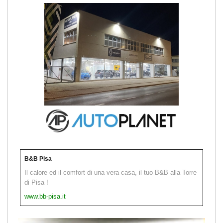
B&B Pisa
Il calore ed il comfort di una vera casa, il tuo B&B alla Torre
di Pisa !
www.bb-pisa.it