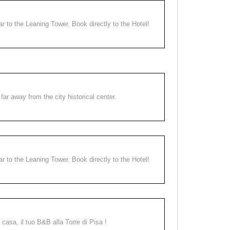
ear to the Leaning Tower. Book directly to the Hotel!
far away from the city historical center.
ear to the Leaning Tower. Book directly to the Hotel!
a casa, il tuo B&B alla Torre di Pisa !