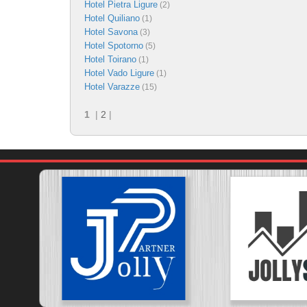
Hotel Pietra Ligure
(2)
Hotel Quiliano
(1)
Hotel Savona
(3)
Hotel Spotorno
(5)
Hotel Toirano
(1)
Hotel Vado Ligure
(1)
Hotel Varazze
(15)
1
|
2
|