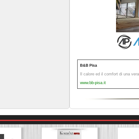
B&B Pisa
Il calore ed il comfort di una ver
www.bb-pisa.it