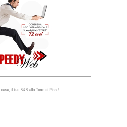
a casa, il tuo B&B alla Torre di Pisa !