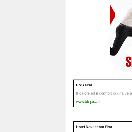
B&B Pisa
Il calore ed il comfort di una ver
www.bb-pisa.it
Hotel Novecento Pisa