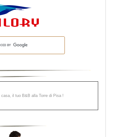
a casa, il tuo B&B alla Torre di Pisa !