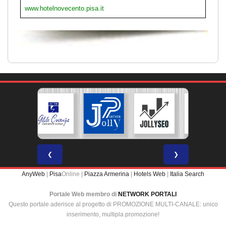
www.hotelnovecento.pisa.it
❮
❯
AnyWeb
|
Pisa
Online |
Piazza Armerina
|
Hotels Web
|
Italia Search
Portale Web membro di
NETWORK PORTALI
Questo portale aderisce al progetto di PROMOZIONE MULTI-CANALE: unico
inserimento, multipla promozione!