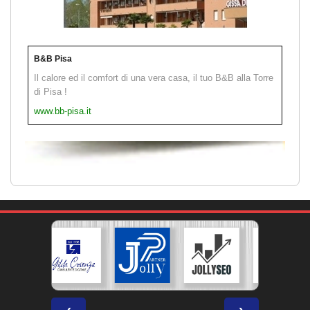
B&B Pisa
Il calore ed il comfort di una vera casa, il tuo B&B alla Torre
di Pisa !
www.bb-pisa.it