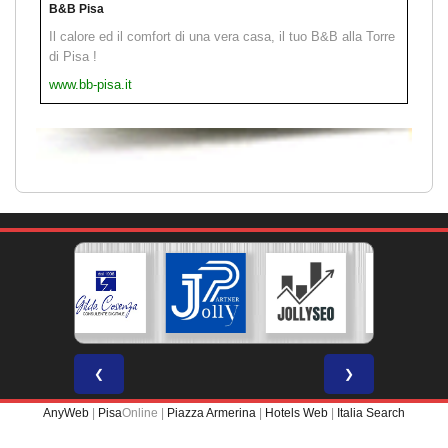
B&B Pisa
Il calore ed il comfort di una vera casa, il tuo B&B alla Torre
di Pisa !
www.bb-pisa.it
❮
❯
AnyWeb
|
Pisa
Online |
Piazza Armerina
|
Hotels Web
|
Italia Search