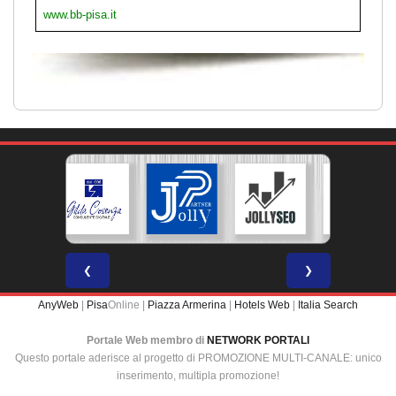
www.bb-pisa.it
❮
❯
AnyWeb
|
Pisa
Online |
Piazza Armerina
|
Hotels Web
|
Italia Search
Portale Web membro di
NETWORK PORTALI
Questo portale aderisce al progetto di PROMOZIONE MULTI-CANALE: unico
inserimento, multipla promozione!