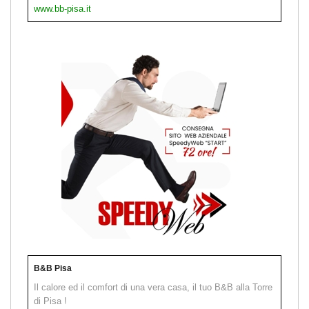
www.bb-pisa.it
B&B Pisa
Il calore ed il comfort di una vera casa, il tuo B&B alla Torre
di Pisa !