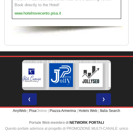
Book directly to the Hotel!
www.hotelnovecento.pisa.it
❮
❯
AnyWeb
|
Pisa
Online |
Piazza Armerina
|
Hotels Web
|
Italia Search
Portale Web membro di
NETWORK PORTALI
Questo portale aderisce al progetto di PROMOZIONE MULTI-CANALE: unico