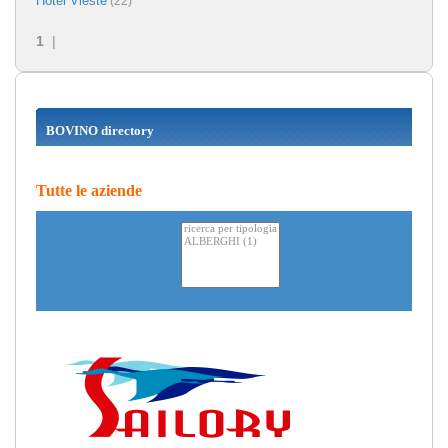
Hotel Vieste
(22)
1
|
BOVINO directory
Tutte le aziende