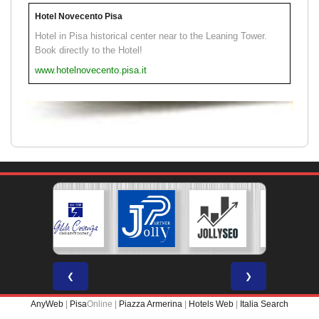
Hotel Novecento Pisa
Hotel in Pisa historical center near to the Leaning Tower.
Book directly to the Hotel!
www.hotelnovecento.pisa.it
❮
❯
AnyWeb
|
Pisa
Online |
Piazza Armerina
|
Hotels Web
|
Italia Search