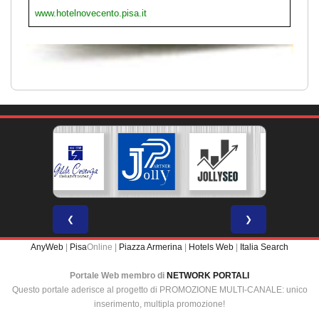
www.hotelnovecento.pisa.it
❮
❯
AnyWeb
|
Pisa
Online |
Piazza Armerina
|
Hotels Web
|
Italia Search
Portale Web membro di
NETWORK PORTALI
Questo portale aderisce al progetto di PROMOZIONE MULTI-CANALE: unico
inserimento, multipla promozione!