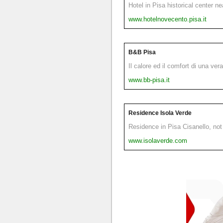
Hotel in Pisa historical center n
www.hotelnovecento.pisa.it
B&B Pisa
Il calore ed il comfort di una ver
www.bb-pisa.it
Residence Isola Verde
Residence in Pisa Cisanello, not 
www.isolaverde.com