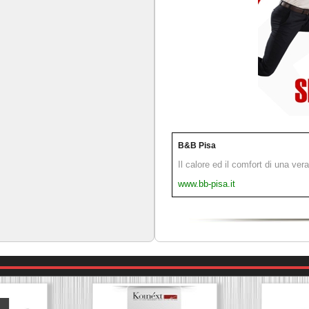
B&B Pisa
Il calore ed il comfort di una ver
www.bb-pisa.it