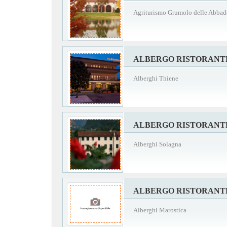
Agriturismo Grumolo delle Abbad
ALBERGO RISTORANT
Alberghi Thiene
ALBERGO RISTORANT
Alberghi Solagna
ALBERGO RISTORANT
Alberghi Marostica