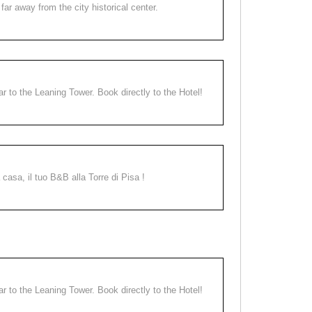
far away from the city historical center.
ear to the Leaning Tower. Book directly to the Hotel!
a casa, il tuo B&B alla Torre di Pisa !
ear to the Leaning Tower. Book directly to the Hotel!