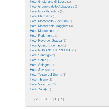
Hotel Grisignano di Zocco
(1)
Hotel Grumolo delle Abbadesse
(2)
Hotel Isola Vicentina
(1)
Hotel Marostica
(3)
Hotel Montebello Vicentino
(1)
Hotel Montecchio Maggiore
(3)
Hotel Mussolente
(1)
Hotel Pedemonte
(1)
Hotel Pove del Grappa
(1)
Hotel Quinto Vicentino
(1)
Hotel ROMANO D'EZZELINO
(1)
Hotel Sandrigo
(2)
Hotel Schio
(3)
Hotel Solagna
(1)
Hotel Sovizzo
(1)
Hotel Tezze sul Brenta
(1)
Hotel Thiene
(2)
Hotel Vicenza
(17)
Hotel Zan�
(1)
1
|
2
|
3
|
4
|
5
|
6
|
7
|