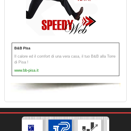
B&B Pisa
Il calore ed il comfort di una vera casa, il tuo B&B alla Torre
di Pisa !
www.bb-pisa.it