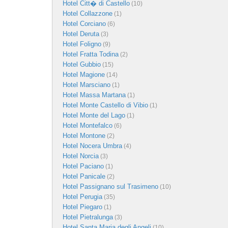
Hotel Citt� di Castello
(10)
Hotel Collazzone
(1)
Hotel Corciano
(6)
Hotel Deruta
(3)
Hotel Foligno
(9)
Hotel Fratta Todina
(2)
Hotel Gubbio
(15)
Hotel Magione
(14)
Hotel Marsciano
(1)
Hotel Massa Martana
(1)
Hotel Monte Castello di Vibio
(1)
Hotel Monte del Lago
(1)
Hotel Montefalco
(6)
Hotel Montone
(2)
Hotel Nocera Umbra
(4)
Hotel Norcia
(3)
Hotel Paciano
(1)
Hotel Panicale
(2)
Hotel Passignano sul Trasimeno
(10)
Hotel Perugia
(35)
Hotel Piegaro
(1)
Hotel Pietralunga
(3)
Hotel Santa Maria degli Angeli
(10)