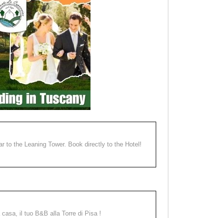
ear to the Leaning Tower. Book directly to the Hotel!
a casa, il tuo B&B alla Torre di Pisa !