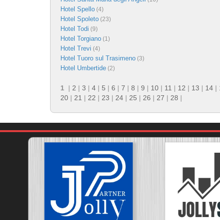
Hotel Spello
(4)
Hotel Spoleto
(23)
Hotel Todi
(9)
Hotel Torgiano
(1)
Hotel Trevi
(4)
Hotel Tuoro sul Trasimeno
(3)
Hotel Umbertide
(2)
1
|
2
|
3
|
4
|
5
|
6
|
7
|
8
|
9
|
10
|
11
|
12
|
13
|
14
|
20
|
21
|
22
|
23
|
24
|
25
|
26
|
27
|
28
|