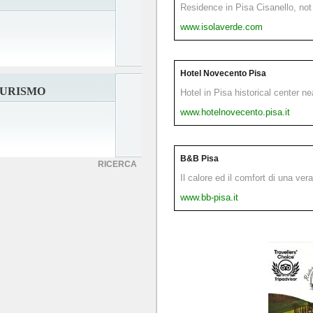
Residence in Pisa Cisanello, not 
www.isolaverde.com
Hotel Novecento Pisa
TURISMO
Hotel in Pisa historical center n
www.hotelnovecento.pisa.it
B&B Pisa
RICERCA
Il calore ed il comfort di una ver
www.bb-pisa.it