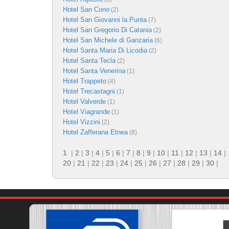
Hotel San Cono
(2)
Hotel San Giovanni la Punta
(7)
Hotel San Gregorio Di Catania
(2)
Hotel San Michele di Ganzaria
(6)
Hotel Santa Maria Di Licodia
(2)
Hotel Santa Tecla
(2)
Hotel Santa Venerina
(1)
Hotel Trappeto
(4)
Hotel Trecastagni
(1)
Hotel Valverde
(1)
Hotel Viagrande
(1)
Hotel Vizzini
(2)
Hotel Zafferana Etnea
(8)
1
|
2
|
3
|
4
|
5
|
6
|
7
|
8
|
9
|
10
|
11
|
12
|
13
|
14
|
20
|
21
|
22
|
23
|
24
|
25
|
26
|
27
|
28
|
29
|
30
|