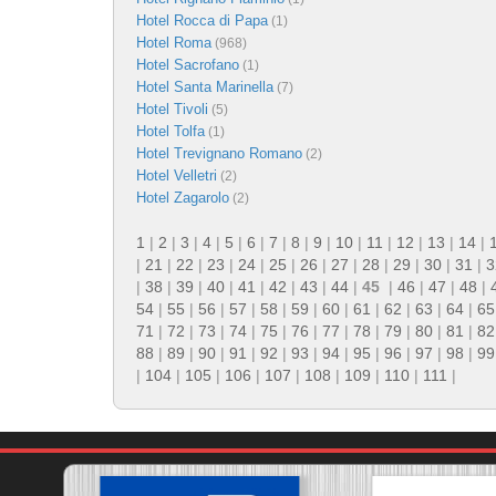
Hotel Rocca di Papa
(1)
Hotel Roma
(968)
Hotel Sacrofano
(1)
Hotel Santa Marinella
(7)
Hotel Tivoli
(5)
Hotel Tolfa
(1)
Hotel Trevignano Romano
(2)
Hotel Velletri
(2)
Hotel Zagarolo
(2)
1
|
2
|
3
|
4
|
5
|
6
|
7
|
8
|
9
|
10
|
11
|
12
|
13
|
14
|
|
21
|
22
|
23
|
24
|
25
|
26
|
27
|
28
|
29
|
30
|
31
|
3
|
38
|
39
|
40
|
41
|
42
|
43
|
44
|
45
|
46
|
47
|
48
|
54
|
55
|
56
|
57
|
58
|
59
|
60
|
61
|
62
|
63
|
64
|
65
71
|
72
|
73
|
74
|
75
|
76
|
77
|
78
|
79
|
80
|
81
|
82
88
|
89
|
90
|
91
|
92
|
93
|
94
|
95
|
96
|
97
|
98
|
99
|
104
|
105
|
106
|
107
|
108
|
109
|
110
|
111
|