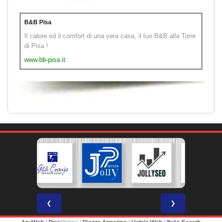
B&B Pisa
Il calore ed il comfort di una vera casa, il tuo B&B alla Torre
di Pisa !
www.bb-pisa.it
❮
❯