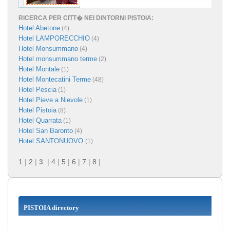
RICERCA PER CITT� NEI DINTORNI PISTOIA:
Hotel Abetone
(4)
Hotel LAMPORECCHIO
(4)
Hotel Monsummano
(4)
Hotel monsummano terme
(2)
Hotel Montale
(1)
Hotel Montecatini Terme
(48)
Hotel Pescia
(1)
Hotel Pieve a Nievole
(1)
Hotel Pistoia
(8)
Hotel Quarrata
(1)
Hotel San Baronto
(4)
Hotel SANTONUOVO
(1)
1
|
2
|
3
|
4
|
5
|
6
|
7
|
8
|
PISTOIA directory