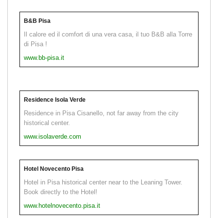
B&B Pisa
Il calore ed il comfort di una vera casa, il tuo B&B alla Torre
di Pisa !
www.bb-pisa.it
Residence Isola Verde
Residence in Pisa Cisanello, not far away from the city
historical center.
www.isolaverde.com
Hotel Novecento Pisa
Hotel in Pisa historical center near to the Leaning Tower.
Book directly to the Hotel!
www.hotelnovecento.pisa.it