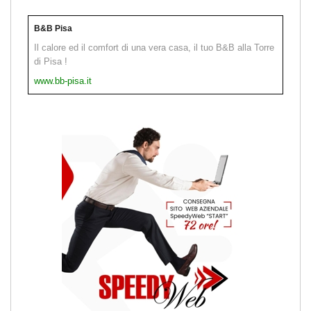
B&B Pisa
Il calore ed il comfort di una vera casa, il tuo B&B alla Torre
di Pisa !
www.bb-pisa.it