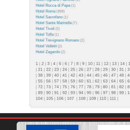
Hotel Rocca di Papa
(1)
Hotel Roma
(968)
Hotel Sacrofano
(1)
Hotel Santa Marinella
(7)
Hotel Tivoli
(5)
Hotel Tolfa
(1)
Hotel Trevignano Romano
(2)
Hotel Velletri
(2)
Hotel Zagarolo
(2)
1
|
2
|
3
|
4
|
5
|
6
|
7
|
8
|
9
|
10
|
11
|
12
|
13
|
14
|
|
21
|
22
|
23
|
24
|
25
|
26
|
27
|
28
|
29
|
30
|
31
|
3
|
38
|
39
|
40
|
41
|
42
|
43
|
44
|
45
|
46
|
47
|
48
|
4
|
55
|
56
|
57
|
58
|
59
|
60
|
61
|
62
|
63
|
64
|
65
|
6
|
72
|
73
|
74
|
75
|
76
|
77
|
78
|
79
|
80
|
81
|
82
|
8
|
89
|
90
|
91
|
92
|
93
|
94
|
95
|
96
|
97
|
98
|
99
|
1
104
|
105
|
106
|
107
|
108
|
109
|
110
|
111
|