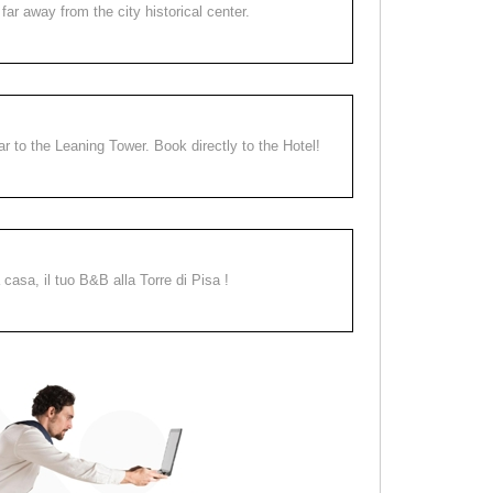
far away from the city historical center.
ear to the Leaning Tower. Book directly to the Hotel!
a casa, il tuo B&B alla Torre di Pisa !