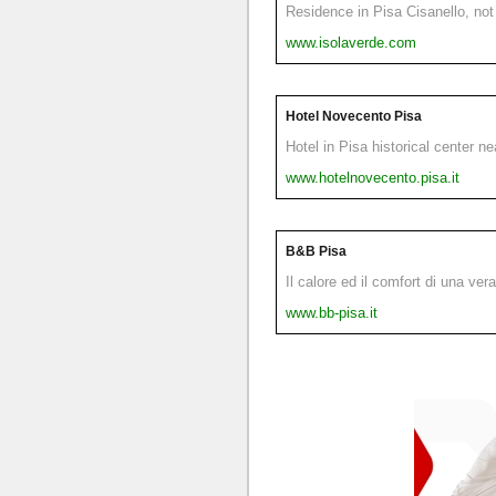
Residence in Pisa Cisanello, not 
www.isolaverde.com
Hotel Novecento Pisa
Hotel in Pisa historical center n
www.hotelnovecento.pisa.it
B&B Pisa
Il calore ed il comfort di una ver
www.bb-pisa.it