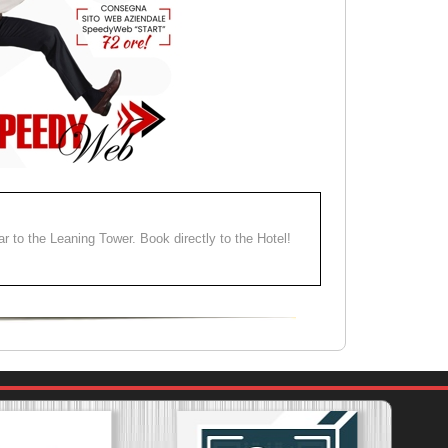
ear to the Leaning Tower. Book directly to the Hotel!