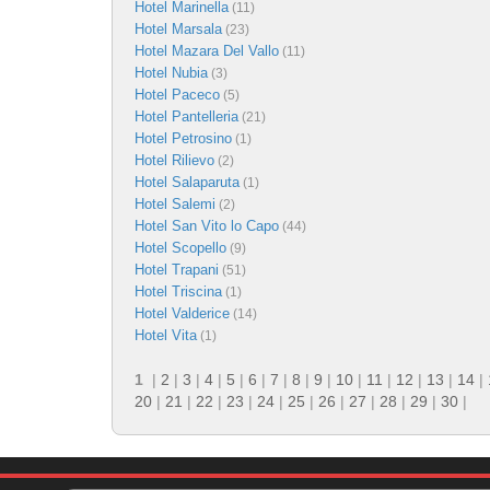
Hotel Marinella
(11)
Hotel Marsala
(23)
Hotel Mazara Del Vallo
(11)
Hotel Nubia
(3)
Hotel Paceco
(5)
Hotel Pantelleria
(21)
Hotel Petrosino
(1)
Hotel Rilievo
(2)
Hotel Salaparuta
(1)
Hotel Salemi
(2)
Hotel San Vito lo Capo
(44)
Hotel Scopello
(9)
Hotel Trapani
(51)
Hotel Triscina
(1)
Hotel Valderice
(14)
Hotel Vita
(1)
1
|
2
|
3
|
4
|
5
|
6
|
7
|
8
|
9
|
10
|
11
|
12
|
13
|
14
|
20
|
21
|
22
|
23
|
24
|
25
|
26
|
27
|
28
|
29
|
30
|