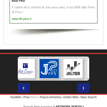
B&B Pisa
Il calore ed il comfort di una vera casa, il tuo B&B alla Torre
di Pisa !
www.bb-pisa.it
❮
❯
AnyWeb
|
Pisa
Online |
Piazza Armerina
|
Hotels Web
|
Italia Search
Portale Web membro di
NETWORK PORTALI