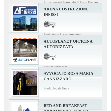
Appartamenti Portopalo di Capo Passero
ARENA COSTRUZIONE
INFISSI
Produzione Piazza Armerina
AUTOPLANET OFFICINA
AUTORIZZATA
Servizi Pontedera
AVVOCATO ROSA MARIA
CANNIZZARO
Studio legale Enna
BED AND BREAKFAST