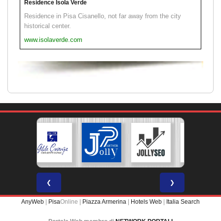
Residence Isola Verde
Residence in Pisa Cisanello, not far away from the city
historical center.
www.isolaverde.com
❮
❯
AnyWeb
|
Pisa
Online |
Piazza Armerina
|
Hotels Web
|
Italia Search