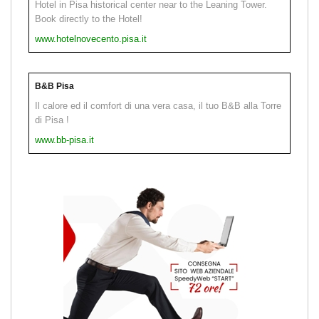
Hotel in Pisa historical center near to the Leaning Tower.
Book directly to the Hotel!
www.hotelnovecento.pisa.it
B&B Pisa
Il calore ed il comfort di una vera casa, il tuo B&B alla Torre
di Pisa !
www.bb-pisa.it